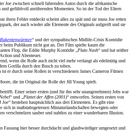
 der Joe zwischen schnell fahrenden Autos durch die afrikanische
en und gefühlvoll anrührenden Momenten. So ist der Tod der Eltern
ie ihren Fehler entdeckt scheint alles zu spät und sie muss Joe retten
rk, der auch wieder alle Elemente des Originals aufgreift und sie
 Rakentenwürmer
“ und der sympathischen Midlife-Crisis Komödie
der beim Publikum nicht gut an. Der Film spielte kaum die
lminanten Flop, die Eddie Murphy Komödie „
Pluto Nash
“ und hat seither
 Action und Abenteuer.
rnd, wenn die Rolle auch nicht viel mehr verlangt als edelmütig und
 dem Gorilla durch den Busch zu toben.
n ist er durch seine Rollen in verschiedenen James Cameron Filmen
ore, die im Original die Rolle der Jill Young spielt.
trifft. Einer seiner ersten (und für ihn sehr unangenehmen) Jobs war
 Nebel
“ und „
Planet der Affen (2001)
“ entworfen. Seinen ersten von
d Joe
“ bestehen hauptsächlich aus drei Elementen. Es gibt eine
die sich in maßstabsgetreuen Miniaturlandschaften bewegten oder
en verschmelzen sauber und nahtlos zu einer wunderbaren Illusion.
sten Fassung hier besser durchdacht und glaubwürdiger umgesetzt und