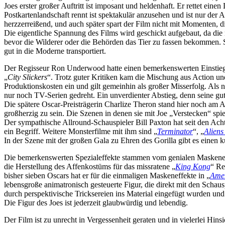
Joes erster großer Auftritt ist imposant und heldenhaft. Er rettet ei
Postkartenlandschaft rennt ist spektakulär anzusehen und ist nur der
herzzerreißend, und auch später spart der Film nicht mit Momenten, d
Die eigentliche Spannung des Films wird geschickt aufgebaut, da die nai
bevor die Wilderer oder die Behörden das Tier zu fassen bekommen. 
gut in die Moderne transportiert.
Der Regisseur Ron Underwood hatte einen bemerkenswerten Einstieg 
„
City Slickers
“. Trotz guter Kritiken kam die Mischung aus Action u
Produktionskosten ein und gilt gemeinhin als großer Misserfolg. Als 
nur noch TV-Serien gedreht. Ein unverdienter Abstieg, denn seine g
Die spätere Oscar-Preisträgerin Charlize Theron stand hier noch am A
großherzig zu sein. Die Szenen in denen sie mit Joe „Verstecken“ spi
Der sympathische Allround-Schauspieler Bill Paxton hat seit den Ach
ein Begriff. Weitere Monsterfilme mit ihm sind „
Terminator
“, „
Aliens
In der Szene mit der großen Gala zu Ehren des Gorilla gibt es einen k
Die bemerkenswerten Spezialeffekte stammen vom genialen Maskeneffek
die Herstellung des Affenkostüms für das missratene „
King Kong
“ Re
bisher sieben Oscars hat er für die einmaligen Maskeneffekte in „
Amer
lebensgroße animatronisch gesteuerte Figur, die direkt mit den Schau
durch perspektivische Tricksereien ins Material eingefügt wurden un
Die Figur des Joes ist jederzeit glaubwürdig und lebendig.
Der Film ist zu unrecht in Vergessenheit geraten und in vielerlei Hi