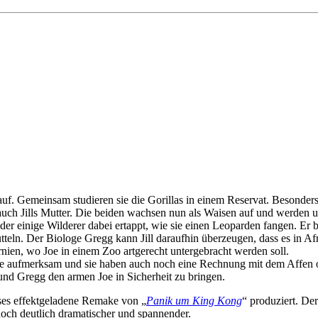
ka auf. Gemeinsam studieren sie die Gorillas in einem Reservat. Besonder
n auch Jills Mutter. Die beiden wachsen nun als Waisen auf und werden 
 der einige Wilderer dabei ertappt, wie sie einen Leoparden fangen. Er b
ütteln. Der Biologe Gregg kann Jill daraufhin überzeugen, dass es in A
nien, wo Joe in einem Zoo artgerecht untergebracht werden soll.
 aufmerksam und sie haben auch noch eine Rechnung mit dem Affen offe
 und Gregg den armen Joe in Sicherheit zu bringen.
ses effektgeladene Remake von „
Panik um King Kong
“ produziert. Der
doch deutlich dramatischer und spannender.