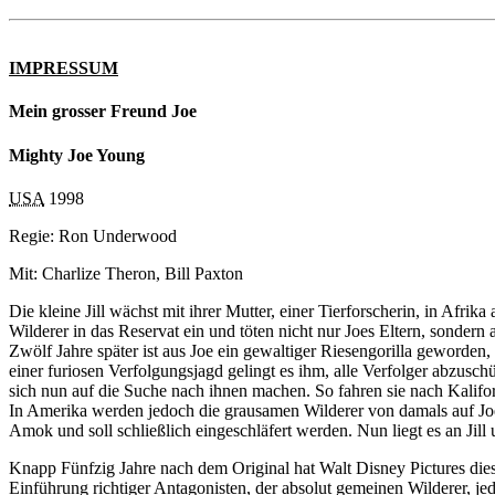
IMPRESSUM
Mein grosser Freund Joe
Mighty Joe Young
USA
1998
Regie: Ron Underwood
Mit: Charlize Theron, Bill Paxton
Die kleine Jill wächst mit ihrer Mutter, einer Tierforscherin, in Afri
Wilderer in das Reservat ein und töten nicht nur Joes Eltern, sonder
Zwölf Jahre später ist aus Joe ein gewaltiger Riesengorilla geworden,
einer furiosen Verfolgungsjagd gelingt es ihm, alle Verfolger abzusch
sich nun auf die Suche nach ihnen machen. So fahren sie nach Kalifor
In Amerika werden jedoch die grausamen Wilderer von damals auf Joe
Amok und soll schließlich eingeschläfert werden. Nun liegt es an Jill
Knapp Fünfzig Jahre nach dem Original hat Walt Disney Pictures die
Einführung richtiger Antagonisten, der absolut gemeinen Wilderer, je