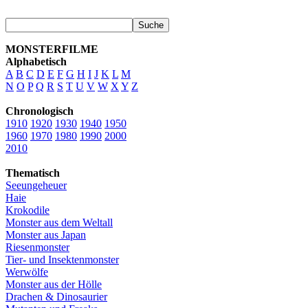
MONSTERFILME
Alphabetisch
A
B
C
D
E
F
G
H
I
J
K
L
M
N
O
P
Q
R
S
T
U
V
W
X
Y
Z
Chronologisch
1910
1920
1930
1940
1950
1960
1970
1980
1990
2000
2010
Thematisch
Seeungeheuer
Haie
Krokodile
Monster aus dem Weltall
Monster aus Japan
Riesenmonster
Tier- und Insektenmonster
Werwölfe
Monster aus der Hölle
Drachen & Dinosaurier