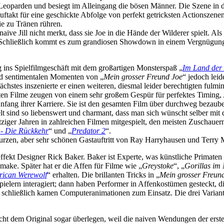
nen Leoparden und besiegt im Alleingang die bösen Männer. Die Szene in
 Auftakt für eine geschickte Abfolge von perfekt getricksten Actionszen
ie zu Tränen rühren.
ve Jill nicht merkt, dass sie Joe in die Hände der Wilderer spielt. Als s
Schließlich kommt es zum grandiosen Showdown in einem Vergnügungspa
ins Spielfilmgeschäft mit dem großartigen Monsterspaß „
Im Land der
nd sentimentalen Momenten von „
Mein grosser Freund Joe
“ jedoch lei
nächstes inszenierte er einen weiteren, diesmal leider berechtigten fu
uten Filme zeugen von einem sehr großem Gespür für perfektes Timing,
nfang ihrer Karriere. Sie ist den gesamten Film über durchweg bezaube
elt sind so liebenswert und charmant, dass man sich wünscht selber mit
tziger Jahren in zahlreichen Filmen mitgespielt, den meisten Zuschauer
 - Die Rückkehr
“ und „
Predator 2
“.
urzen, aber sehr schönen Gastauftritt von Ray Harryhausen und Terry Mo
t Designer Rick Baker. Baker ist Experte, was künstliche Primaten be
make. Später hat er die Affen für Filme wie „
Greystoke
“, „
Gorillas im
ican Werewolf
“ erhalten. Die brillanten Tricks in „
Mein grosser Freun
spielern interagiert; dann haben Performer in Affenkostümen gesteckt, 
d schließlich kamen Computeranimationen zum Einsatz. Die drei Variant
nsicht dem Original sogar überlegen, weil die naiven Wendungen der er