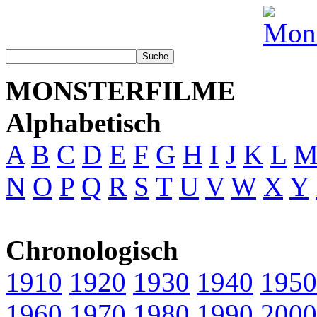
MONSTERFILME
Alphabetisch
A
B
C
D
E
F
G
H
I
J
K
L
N
O
P
Q
R
S
T
U
V
W
X
Y
Chronologisch
1910
1920
1930
1940
1950
1960
1970
1980
1990
2000