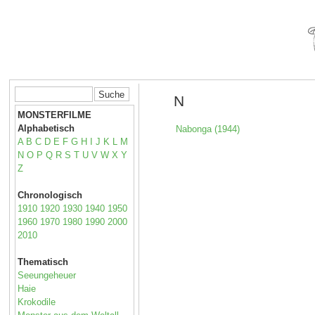
N
MONSTERFILME
Alphabetisch
Nabonga (1944)
A
B
C
D
E
F
G
H
I
J
K
L
M
N
O
P
Q
R
S
T
U
V
W
X
Y
Z
Chronologisch
1910
1920
1930
1940
1950
1960
1970
1980
1990
2000
2010
Thematisch
Seeungeheuer
Haie
Krokodile